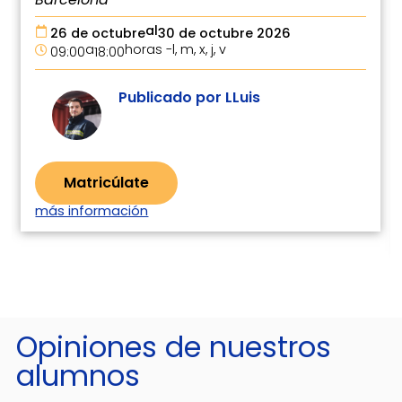
al
26 de octubre
30 de octubre 2026
a
horas -
l, m, x, j, v
09:00
18:00
Publicado por LLuis
Matricúlate
más información
Opiniones de nuestros
alumnos