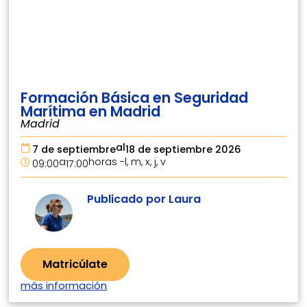
Formación Básica en Seguridad
Marítima en Madrid
Madrid
al
7 de septiembre
18 de septiembre 2026
a
horas -
l, m, x, j, v
09:00
17:00
Publicado por Laura
Matricúlate
más información