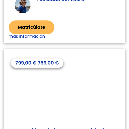
Matricúlate
más información
799,00
€
759,00
€