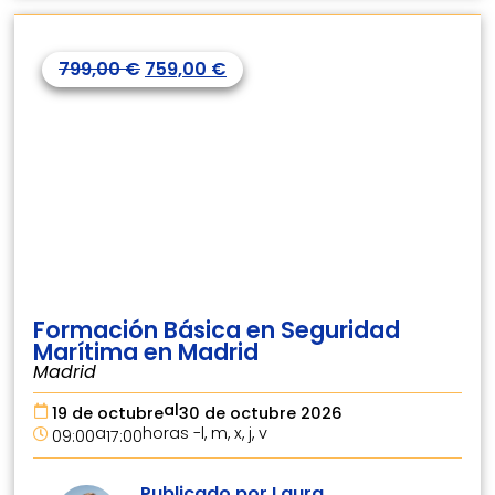
799,00
€
759,00
€
Formación Básica en Seguridad
Marítima en Madrid
Madrid
al
19 de octubre
30 de octubre 2026
a
horas -
l, m, x, j, v
09:00
17:00
Publicado por Laura