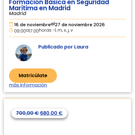
Formación Básica en Seguridad
Marítima en Madrid
Madrid
al
16 de noviembre
27 de noviembre 2026
a
horas -
l, m, x, j, v
09:00
17:00
Publicado por Laura
Matricúlate
más información
700,00
€
680,00
€