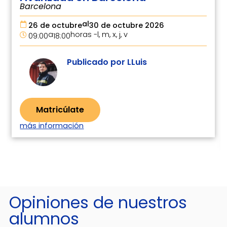
Barcelona
al
26 de octubre
30 de octubre 2026
a
horas -
l, m, x, j, v
09:00
18:00
Publicado por LLuis
Matricúlate
más información
Opiniones de nuestros
alumnos