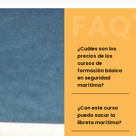
FAQ
¿Cuáles son los
precios de los
cursos de
formación básica
en seguridad
marítima?
¿Con este curso
puedo sacar la
libreta marítima?