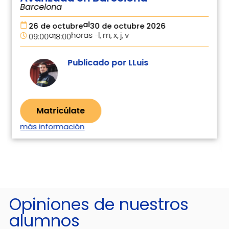
Barcelona
al
26 de octubre
30 de octubre 2026
a
horas -
l, m, x, j, v
09:00
18:00
Publicado por LLuis
Matricúlate
más información
Opiniones de nuestros
alumnos