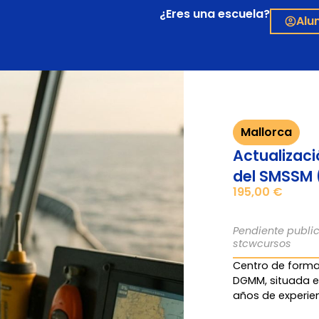
¿Eres una escuela?
Alu
Mallorca
Actualizaci
del SMSSM 
195,00
€
Pendiente publi
stcwcursos
Centro de form
DGMM, situada e
años de experien