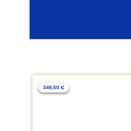
560,50
€