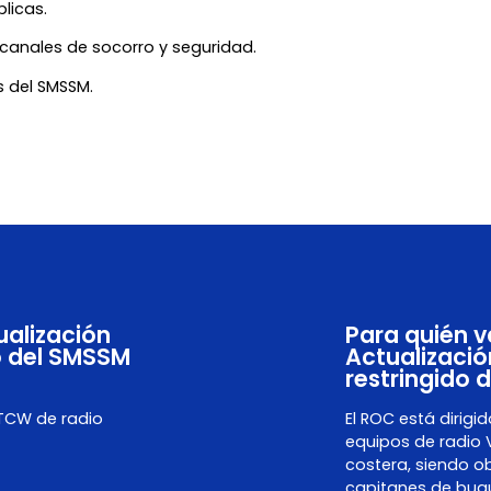
blicas.
canales de socorro y seguridad.
s del SMSSM.
ualización
Para quién va
o del SMSSM
Actualizació
restringido
STCW de radio
El ROC está dirigi
equipos de radio
costera, siendo ob
capitanes de buq