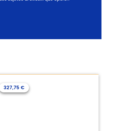
327,75
€
237