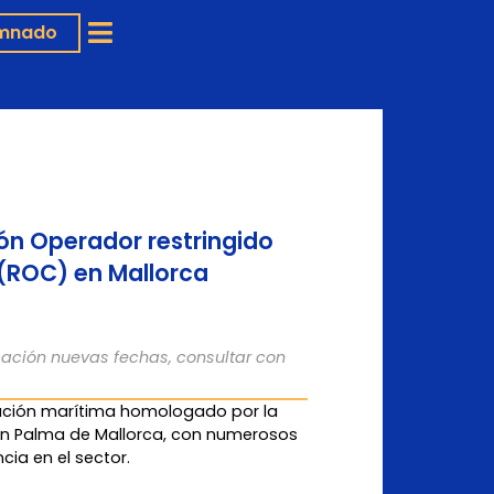
mnado
ón Operador restringido
(ROC) en Mallorca
cación nuevas fechas, consultar con
ación marítima homologado por la
n Palma de Mallorca, con numerosos
cia en el sector.