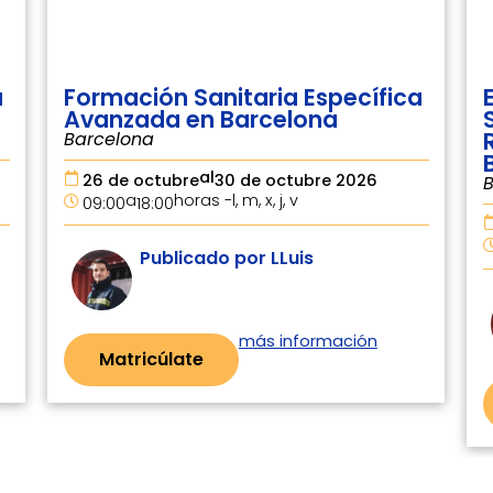
ca
Embarcaciones de
Supervivencia y Botes de
Rescate (no rápidos) en
Barcelona (copia)
Barcelona
al
16 de noviembre
18 de noviembre 2026
a
horas -
l, m, x
09:00
18:00
Publicado por LLuis
más información
Matricúlate