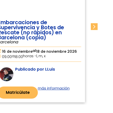
Embarcaciones de
Buque
Supervivencia y Botes de
Barcel
Rescate (no rápidos) en
Barcelona (copia)
2 de 
Barcelona
09:00
al
19 de octubre
21 de octubre 2026
a
horas -
l, m, x
09:00
18:00
Publicado por LLuis
Mat
más información
Matricúlate