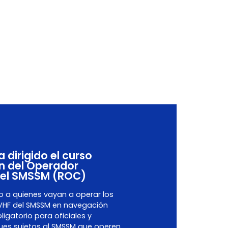
 dirigido el curso
n del Operador
 del SMSSM (ROC)
do a quienes vayan a operar los
 VHF del SMSSM en navegación
ligatorio para oficiales y
ues sujetos al SMSSM que operen