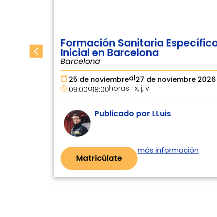
specífica
Formación Sanitaria Específi
Avanzada en Barcelona
Barcelona
al
embre 2026
26 de octubre
30 de octubre 2026
a
horas -
l, m, x, j, v
09:00
18:00
Publicado por LLuis
mación
más información
Matricúlate