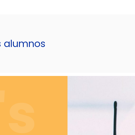
s alumnos
's