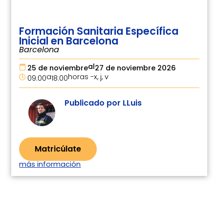
Formación Sanitaria Específica
Avanzada en Barcelona
Barcelona
al
26 de octubre
30 de octubre 2026
a
horas -
l, m, x, j, v
09:00
18:00
Publicado por LLuis
Matricúlate
más información