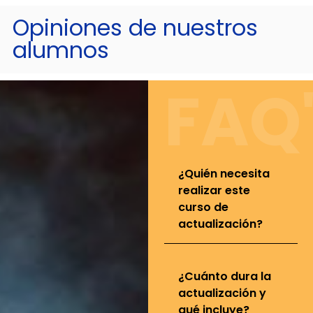
Opiniones de nuestros
alumnos
FAQ
¿Quién necesita
realizar este
curso de
actualización?
¿Cuánto dura la
actualización y
qué incluye?