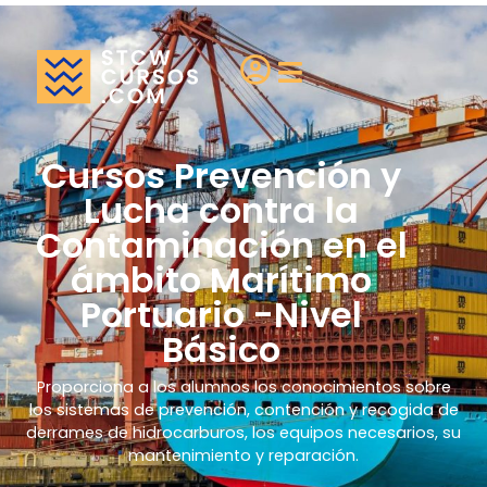
¿Eres una escuela?
Cursos Prevención y
Lucha contra la
Contaminación en el
ámbito Marítimo
Portuario -Nivel
Básico
Proporciona a los alumnos los conocimientos sobre
los sistemas de prevención, contención y recogida de
derrames de hidrocarburos, los equipos necesarios, su
mantenimiento y reparación.